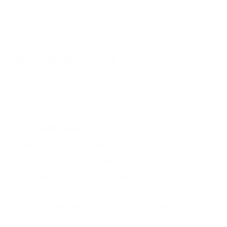
Störungsspezifische Ambulanzen
In unserer Klinik existiert ein breit gefächertes Angebot
störungsspezifischer Ambulanzen.
Zurzeit werden folgende Spezialambulanzen angeboten:
Altersdepression
Autismus im Erwachsenenalter
Elektrokonvulsionstherapie (EKT)
Früherkennungs- und Therapiezentrum für psychische
Krisen (FETZ)
Gedächtnisstörungen / Demenz (Zentrum für
Gedächtnisstörungen ZfG)