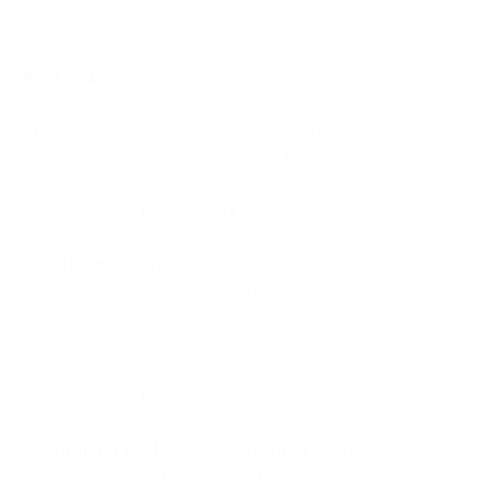
39086
(Anrufbeantworter)
Poliklinik
Ambulante psychiatrisch-psychotherapeutische Akut- und
Konsiliarversorgung; Krisenintervention und
Notfallversorgung "Rund um die Uhr"
Priv.-Doz. Dr. Theresa Lichtenstein
Telefon
+49 221 478-87291
Institutsambulanz
Intensivierte längerfristige und kurzfristig poststationäre
ambulante Betreuung durch ein multiprofessionelles
Team
Prof. Dr. Dr. Kai Vogeley
Telefon
+49 221 478-3377
Zentrum für Gedächtnisstörungen (ZfG)
Terminabsprache und weitere Informationen