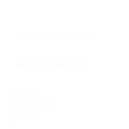
Weitere Themenbereiche
Xing
Kununu
Facebook
Instagram
X
YouTube
LinkedIn
Tiktok
(Twitter)
Datenschutz
Patienteninformation
Impressum