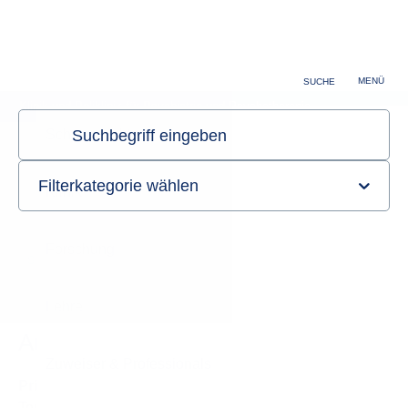
Zuweiser & Professionals
Karriere
MENÜ
SUCHE
Klinik und Poliklinik für Psychiatrie und Psychotherapie
Sie sind hier:
Startseite
Klinik
Ambulante Behandlung
Ambulante Behandlung
Privatambulanz
Terminabsprache:
+49 221 478-39099
und
+49 221 478-