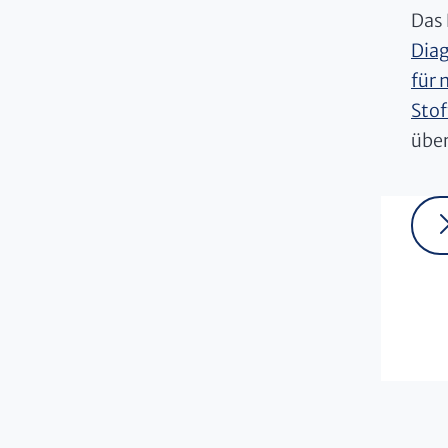
Das 
Diag
für 
Sto
über