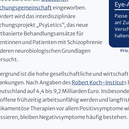
schungsgemeinschaft
eingeworben.
rdert wird das interdisziplinäre
chungsprojekt „PsyLetics“, das neue
tbasierte Behandlungsansätze für
entinnen und Patienten mit Schizophrenie
deren neurobiologischen Grundlagen
Priv
rsucht.
ergrund ist die hohe gesellschaftliche und wirtschaf
rankungen. Nach Angaben des
Robert Koch-Institut
s
eutschland auf 4,4 bis 9,2 Milliarden Euro. Insbesonde
offene frühzeitig arbeitsunfähig werden und langfr
ikamentöse Therapien vor allem Positivsymptome wi
ssieren, bleiben Negativsymptome häufig bestehen.