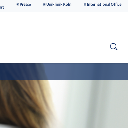
Presse
Uniklinik Köln
International Office
hrt
Studierende der Neurowissenschaften
Stationsäquivalente Behandlung