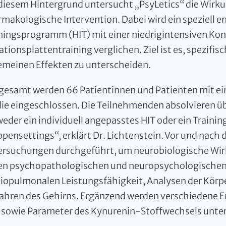
diesem Hintergrund untersucht „PsyLetics“ die Wirku
makologische Intervention. Dabei wird ein speziell e
ningsprogramm (HIT) mit einer niedrigintensiven Kont
ationsplattentraining verglichen. Ziel ist es, spezifis
emeinen Effekten zu unterscheiden.
gesamt werden 66 Patientinnen und Patienten mit ein
ie eingeschlossen. Die Teilnehmenden absolvieren ü
eder ein individuell angepasstes HIT oder ein Trainin
pensettings“, erklärt Dr. Lichtenstein. Vor und nach
ersuchungen durchgeführt, um neurobiologische Wir
n psychopathologischen und neuropsychologischen 
iopulmonalen Leistungsfähigkeit, Analysen der Kö
ahren des Gehirns. Ergänzend werden verschiedene
 sowie Parameter des Kynurenin-Stoffwechsels unte