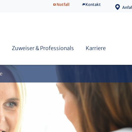
Notfall
Kontakt
Psychose
Anfa
Studierende der Psychologie
Psychotherapie-Workshops
Zuweiser & Professionals
Karriere
ie