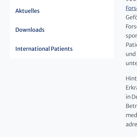
For
Aktuelles
Gefö
Fors
Downloads
spor
Pati
International Patients
und 
unte
Hint
Erk
in D
Betr
med
adre