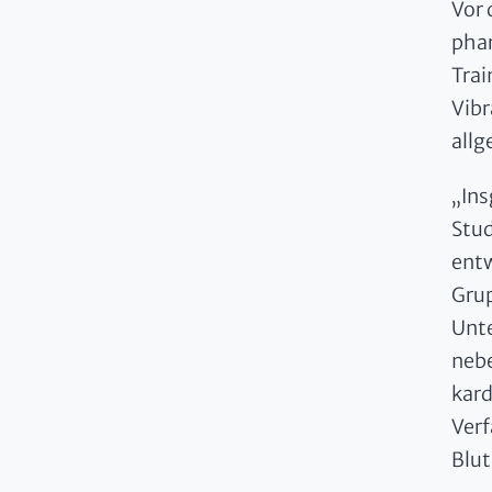
Vor 
phar
Trai
Vibr
allg
„Ins
Stud
entw
Grup
Unt
nebe
kard
Verf
Blut