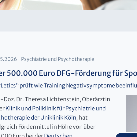
05.2026
Psychiatrie und Psychotherapie
r 500.000 Euro DFG-Förderung für Spor
Letics“ prüft wie Training Negativsymptome beeinfl
.-Doz. Dr. Theresa Lichtenstein, Oberärztin
er
Klinik und Poliklinik für Psychiatrie und
hotherapie der Uniklinik Köln
, hat
lgreich Fördermittel in Höhe von über
000 Euro bei der
Deutschen