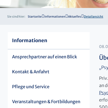
Sie sind hier:
Startseite
Informationen
Aktuelles
Detailansicht
Informationen
08.
Ansprechpartner auf einen Blick
Übe
„Psy
Kontakt & Anfahrt
Priv
an d
Pflege und Service
Psyc
erfo
Veranstaltungen & Fortbildungen
500.